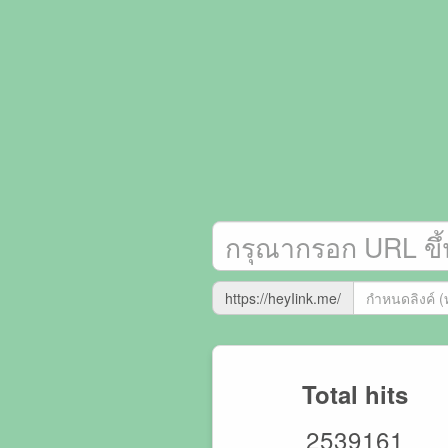
https://heyIink.me/
Total hits
2539161